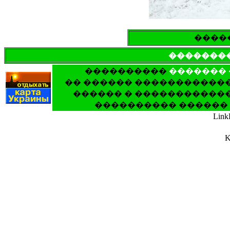
����
�������
����������
�������
�� ������ ������������
������ � ������������
���������� ������ 
Link
K