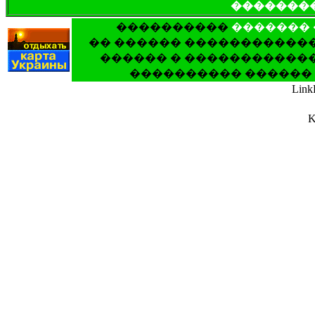
�������
����������
�������
�� ������ ������������
������ � ������������
���������� ������ 
Link
K